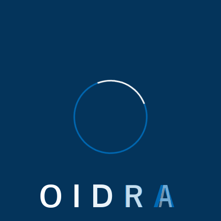
eaucoup bénéficier en termes de financement, de format
on. » Elle a mis en avant l'engagement du pays à promou
 : « Nous espérons qu'un jour, chaque Camerounais saura
pas à lire et écrire, il s'agit de développement culturel
que les Camerounais auront appris à lire et à écrir
éunion de l'Alliance mondiale pour l'alphabétisation a 
és à déployer pour établir des cadres politiques et
us, les membres ont examiné les moyens de mesurer les 
de l'UNESCO pour l'apprentissage tout au long de la 
ns le cadre de l'apprentissage tout au long de la vie al
ondiale, destiné à ceux qui en ont le plus besoin. L'A
n des jeunes et des adultes. Elle sert de plateforme 
O
I
D
R
A
d'échanger connaissances et bonnes pratiques.